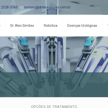
1 2528-3360
contato@dralexsimoes.com.br
e
Dr. Alex Simões
Robótica
Doenças Urológicas
OPÇÕES DE TRATAMENTO